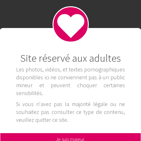
production tania1988
tania1988 Officiel
tania1988 videos 
libertin Catrin
loue un mec
acteur cake
envie de bite
Site réservé aux adultes
ct
Les photos, vidéos, et textes pornographiques
disponibles ici ne conviennent pas à un public
mineur et peuvent choquer certaines
Pinterest
LinkedIn
Reddit
sensibilités.
egram
Si vous n'avez pas la majorité légale ou ne
souhaitez pas consulter ce type de contenu,
veuillez
quitter ce site
.
Je suis majeur,